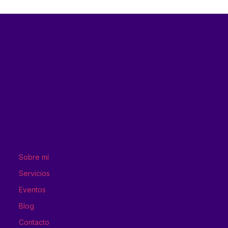
Marketing con IA. Consultoría, formación y
speaking para que tu marca trabaje smart, no
hard.
NAVEGACIÓN
Sobre mí
Servicios
Eventos
Blog
Contacto