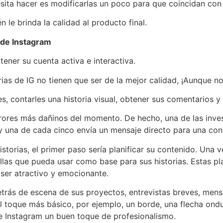
ita hacer es modificarlas un poco para que coincidan con 
 le brinda la calidad al producto final.
s de Instagram
ener su cuenta activa e interactiva.
rias de IG no tienen que ser de la mejor calidad, ¡Aunque no
, contarles una historia visual, obtener sus comentarios y
rrores más dañinos del momento. De hecho, una de las inve
 y una de cada cinco envía un mensaje directo para una cons
n historias, el primer paso sería planificar su contenido. 
llas que pueda usar como base para sus historias. Estas pla
e ser atractivo y emocionante.
trás de escena de sus proyectos, entrevistas breves, mensa
l toque más básico, por ejemplo, un borde, una flecha ondu
 de Instagram un buen toque de profesionalismo.